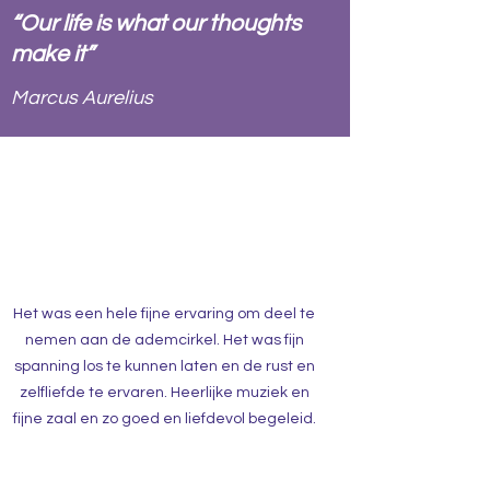
“Our life is what our thoughts
make it”
Marcus Aurelius
Het was een hele fijne ervaring om deel te
nemen aan de ademcirkel. Het was fijn
spanning los te kunnen laten en de rust en
zelfliefde te ervaren. Heerlijke muziek en
fijne zaal en zo goed en liefdevol begeleid.
Het was bijzonder!
Liesbeth Hijmering